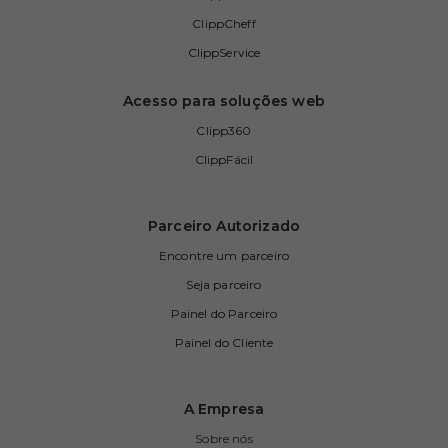
ClippCheff
ClippService
Acesso para soluções web
Clipp360
ClippFácil
Parceiro Autorizado
Encontre um parceiro
Seja parceiro
Painel do Parceiro
Painel do Cliente
A Empresa
Sobre nós