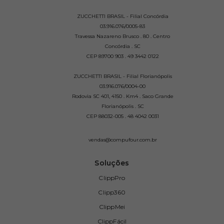
ZUCCHETTI BRASIL - Filial Concórdia
03.916.076/0005-83
Travessa Nazareno Brusco . 80 . Centro
Concórdia . SC
CEP 89700 903 . 49 3442 0122
ZUCCHETTI BRASIL - Filial Florianópolis
03.916.076/0004-00
Rodovia SC 401, 4150 . Km4 . Saco Grande
Florianópolis . SC
CEP 88032-005 . 48 4042 0031
vendas@compufour.com.br
Soluções
ClippPro
Clipp360
ClippMei
ClippFácil