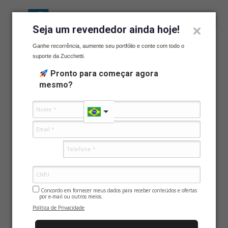
Seja um revendedor ainda hoje!
Ganhe recorrência, aumente seu portfólio e conte com todo o
›
Página inicial
Contato
suporte da Zucchetti.
Pronto para começar agora
mesmo?
Canais de contato
Recepção
49 3442 0122
Televendas
Concordo em fornecer meus dados para receber conteúdos e ofertas
por e-mail ou outros meios.
48 4042-0031
Política de Privacidade