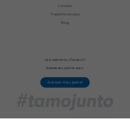
Contato
Trabalhe conosco
Blog
Já é cliente ou Parceiro?
Acesse seu painel aqui:
Acessar meu painel