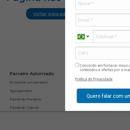
Voltar para página principal
Concordo em fornecer meus d
conteúdos e ofertas por e-mai
A Empresa
Parceiro Autorizado
Política de Privacidade
Sobre nós
Encontre um parceiro
Contato
Seja parceiro
Quero falar com u
Trabalhe conosco
Painel do Parceiro
Blog
Painel do Cliente