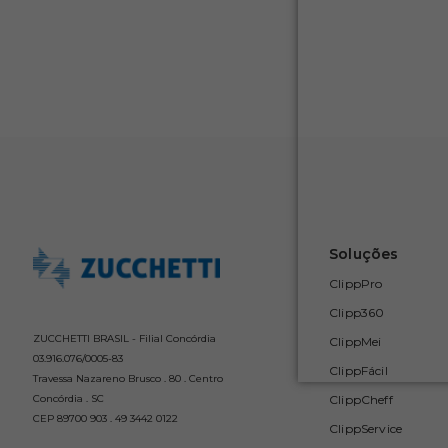
Soluções
ClippPro
Clipp360
ZUCCHETTI BRASIL - Filial Concórdia
ClippMei
03.916.076/0005-83
ClippFácil
Travessa Nazareno Brusco . 80 . Centro
ClippCheff
Concórdia . SC
CEP 89700 903 . 49 3442 0122
ClippService