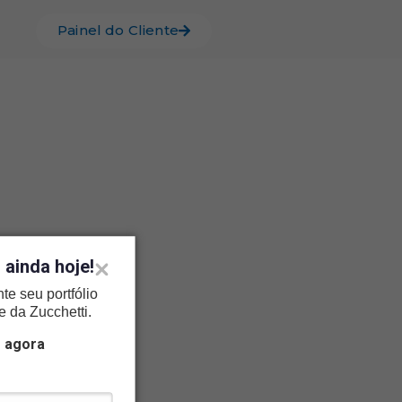
Painel do Cliente
ainda hoje!
e seu portfólio
e da Zucchetti.
 agora