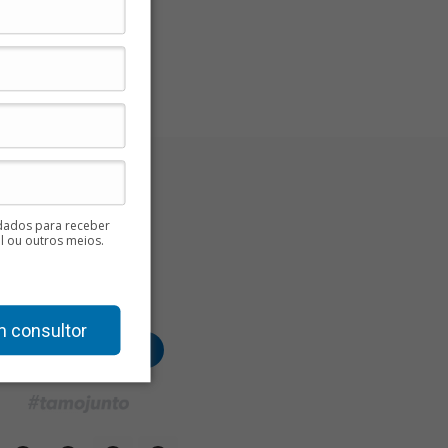
ados para receber
l ou outros meios.
Já é cliente ou Parceiro?
Acesse seu painel aqui:
m consultor
Acessar meu painel